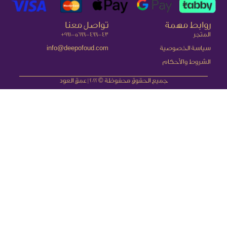
روابط مهمة
تواصل معنا
المتجر
971-5677-477-43+
سياسة الخصوصية
info@deepofoud.com
الشروط والأحكام
جميع الحقوق محفوظة © 2022 | عمق العود